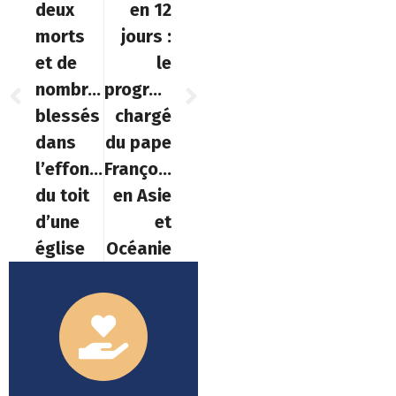
deux
en 12
morts
jours :
et de
le
nombreux
programme
blessés
chargé
dans
du pape
l’effondrement
François
du toit
en Asie
d’une
et
église
Océanie