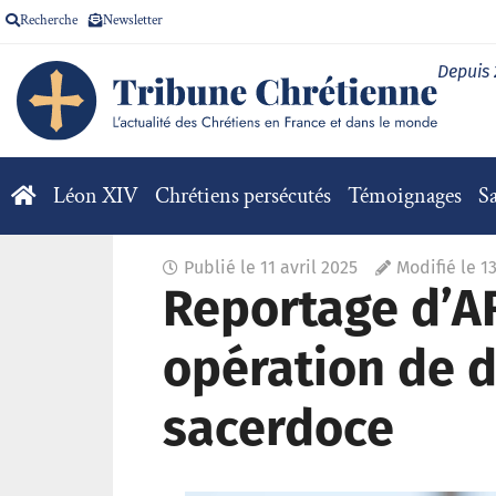
Recherche
Newsletter
Depuis
Léon XIV
Chrétiens persécutés
Témoignages
Sa
Publié le
11 avril 2025
Modifié le 13
Reportage d’AR
opération de d
sacerdoce