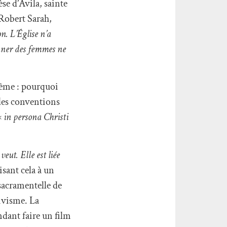
èse d’Avila, sainte
 Robert Sarah,
n. L’Église n’a
nner des femmes ne
même : pourquoi
 les conventions
«
in persona Christi
veut. Elle est liée
sant cela à un
sacramentelle de
tivisme. La
ndant faire un film