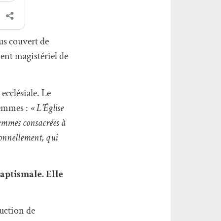
us couvert de
ent magistériel de
ecclésiale. Le
femmes :
« L’Église
 femmes consacrées à
sionnellement, qui
baptismale. Elle
ruction de