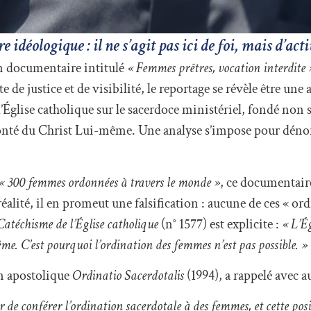
 idéologique : il ne s’agit pas ici de foi, mais d’act
un documentaire intitulé
« Femmes prêtres, vocation interdite 
de justice et de visibilité, le reportage se révèle être une 
’Église catholique sur le sacerdoce ministériel, fondé non
olonté du Christ Lui-même. Une analyse s’impose pour dénon
« 300 femmes ordonnées à travers le monde »
, ce documentair
éalité, il en promeut une falsification : aucune de ces « ord
Catéchisme de l’Église catholique
(n° 1577) est explicite :
« L’Ég
ême. C’est pourquoi l’ordination des femmes n’est pas possible. »
on apostolique
Ordinatio Sacerdotalis
(1994), a rappelé avec au
 de conférer l’ordination sacerdotale à des femmes, et cette posi