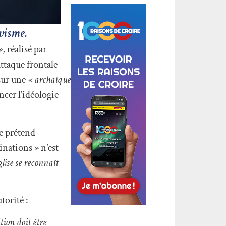
ivisme.
»
, réalisé par
attaque frontale
 sur une
« archaïque
cer l’idéologie
e prétend
inations » n’est
lise se reconnaît
torité :
tion doit être