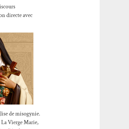
discours
n directe avec
glise de misogynie.
e. La Vierge Marie,