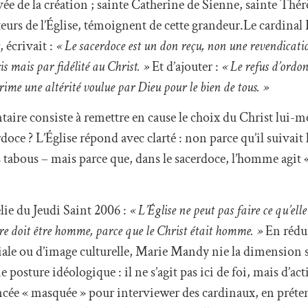
evée de la création ; sainte Catherine de Sienne, sainte Thér
urs de l’Église, témoignent de cette grandeur.Le cardinal
, écrivait :
« Le sacerdoce est un don reçu, non une revendicatio
 mais par fidélité au Christ. »
Et d’ajouter :
« Le refus d’ordo
rime une altérité voulue par Dieu pour le bien de tous. »
aire consiste à remettre en cause le choix du Christ lui-
doce ? L’Église répond avec clarté : non parce qu’il suivait
les tabous – mais parce que, dans le sacerdoce, l’homme agit 
.
ie du Jeudi Saint 2006 :
« L’Église ne peut pas faire ce qu’elle 
re doit être homme, parce que le Christ était homme. »
En rédui
ale ou d’image culturelle, Marie Mandy nie la dimension 
 posture idéologique : il ne s’agit pas ici de foi, mais d’ac
ancée « masquée » pour interviewer des cardinaux, en préte