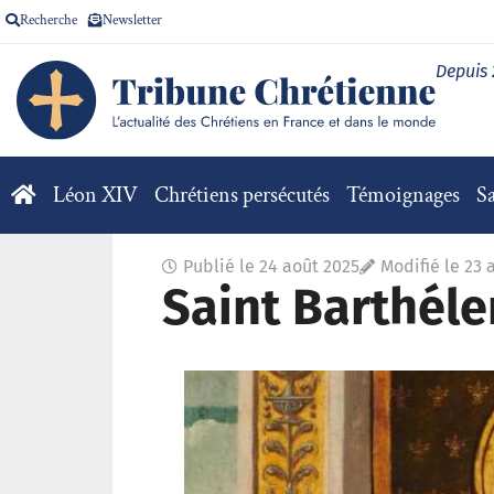
Recherche
Newsletter
Depuis
Léon XIV
Chrétiens persécutés
Témoignages
Sa
Publié le
24 août 2025
Modifié le 23 
Saint Barthél