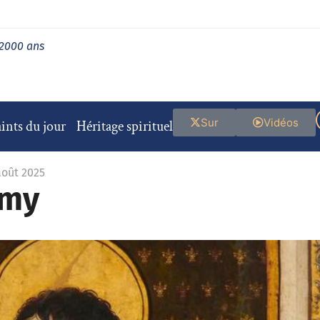
 2000 ans
Sur
Vidéos
ints du jour
Héritage spirituel
août 2025
emy