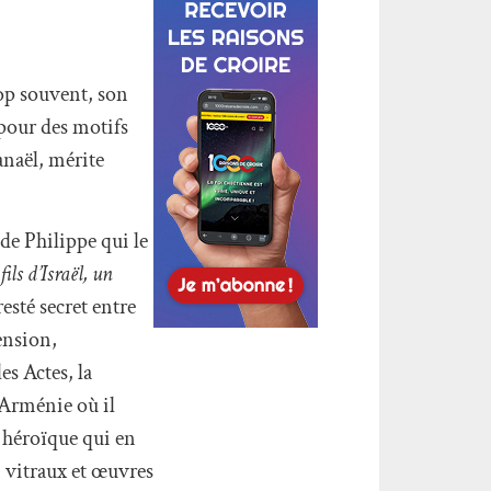
rop souvent, son
pour des motifs
hanaël, mérite
 de Philippe qui le
ils d’Israël, un
esté secret entre
cension,
es Actes, la
l’Arménie où il
n héroïque qui en
s, vitraux et œuvres