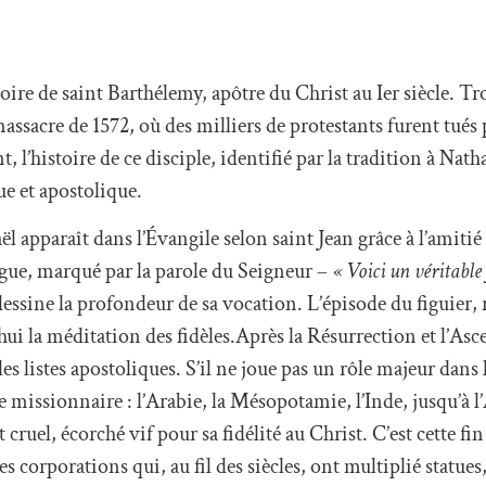
oire de saint Barthélemy, apôtre du Christ au Ier siècle. T
sacre de 1572, où des milliers de protestants furent tués 
, l’histoire de ce disciple, identifié par la tradition à Nat
ue et apostolique.
 apparaît dans l’Évangile selon saint Jean grâce à l’amitié
logue, marqué par la parole du Seigneur –
« Voici un véritable f
dessine la profondeur de sa vocation. L’épisode du figuier, r
’hui la méditation des fidèles.Après la Résurrection et l’As
 listes apostoliques. S’il ne joue pas un rôle majeur dans l
e missionnaire : l’Arabie, la Mésopotamie, l’Inde, jusqu’à 
cruel, écorché vif pour sa fidélité au Christ. C’est cette fi
 des corporations qui, au fil des siècles, ont multiplié statue