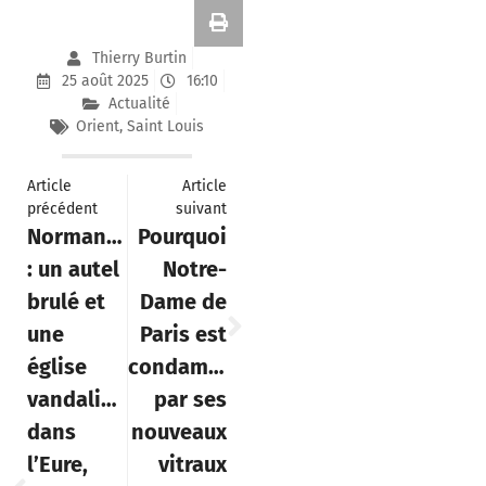
Thierry Burtin
25 août 2025
16:10
Actualité
Orient
,
Saint Louis
Article
Article
précédent
suivant
Normandie
Pourquoi
: un autel
Notre-
brulé et
Dame de
une
Paris est
église
condamnée
vandalisée
par ses
dans
nouveaux
l’Eure,
vitraux