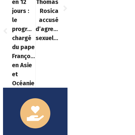
en 12
Thomas
jours :
Rosica
le
accusé
programme
d’agression
chargé
sexuelle
du pape
François
en Asie
et
Océanie