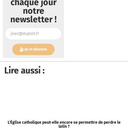
chaque jour
notre
newsletter !
Je m'abonne
Lire aussi :
L’Église catholique peut-elle encore se permettre de perdre le
S
latin ?