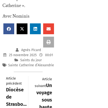
Catherine ».
Avec Nominis
Agnès Picard
25 novembre 2025
00:01
Saints du jour
Sainte Catherine d’Alexandrie
Article
Article
précédent
Un
suivant
Diocèse
voyage
de
sous
Strasbourg
haute