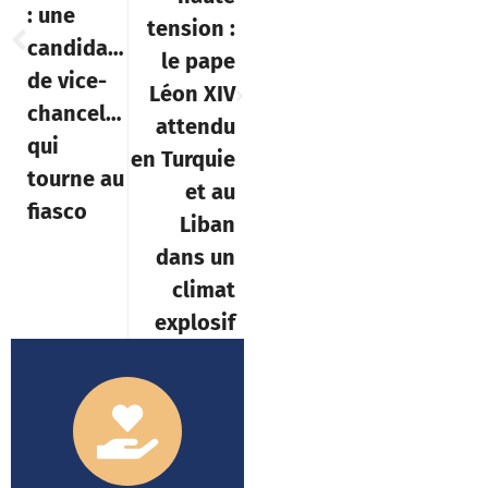
: une
tension :
candidature
le pape
de vice-
Léon XIV
chancelière
attendu
qui
en Turquie
tourne au
et au
fiasco
Liban
dans un
climat
explosif