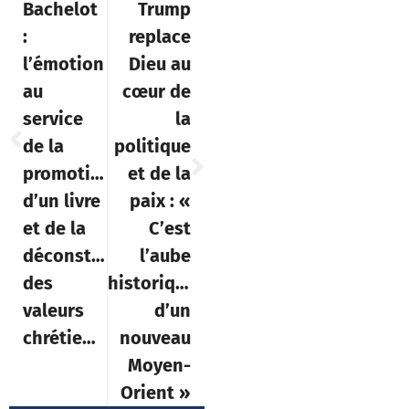
Bachelot
Trump
:
replace
l’émotion
Dieu au
au
cœur de
service
la
de la
politique
promotion
et de la
d’un livre
paix : «
et de la
C’est
déconstruction
l’aube
des
historique
valeurs
d’un
chrétiennes
nouveau
Moyen-
Orient »