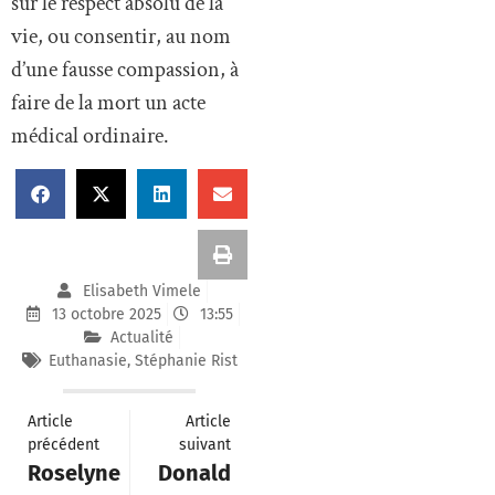
sur le respect absolu de la
vie, ou consentir, au nom
d’une fausse compassion, à
faire de la mort un acte
médical ordinaire.
Elisabeth Vimele
13 octobre 2025
13:55
Actualité
Euthanasie
,
Stéphanie Rist
Article
Article
précédent
suivant
Roselyne
Donald