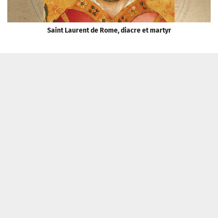
Saint Laurent de Rome, diacre et martyr
E
Tribune Chrétienne a besoin de vous !
Je fais un don
Qui sommes-nous ?
Recevoir la newsletter
Contacter
Politique de confidentialité
Mentions légales
Tribune Chrétienne
2026 Association La Petite Voie
Réalisation : Adjuvans