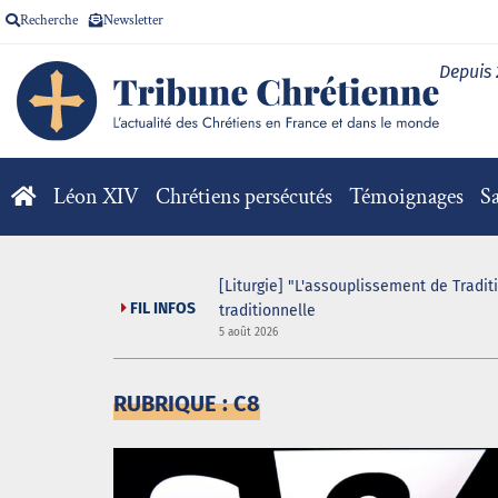
Recherche
Newsletter
Depuis
Léon XIV
Chrétiens persécutés
Témoignages
Sa
 game organisé au sein
[Liturgie] "L'assouplissement de Tradit
FIL INFOS
traditionnelle
5 août 2026
RUBRIQUE : C8