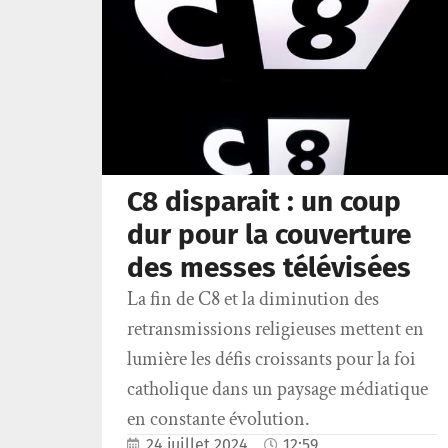
C8 disparait : un coup
dur pour la couverture
des messes télévisées
La fin de C8 et la diminution des
retransmissions religieuses mettent en
lumière les défis croissants pour la foi
catholique dans un paysage médiatique
en constante évolution.
24 juillet 2024
12:59