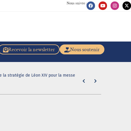
Nous suivre :
Recevoir la newsletter
Nous soutenir
de la stratégie de Léon XIV pour la messe
"En caleçon r
31 juillet 2026