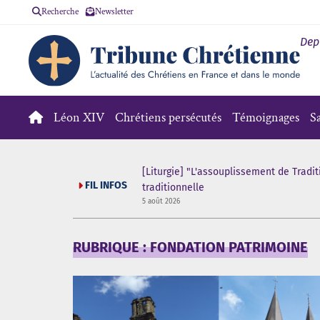
Recherche
Newsletter
Dep
Léon XIV
Chrétiens persécutés
Témoignages
S
[Liturgie] "L'assouplissement de Tradit
FIL INFOS
traditionnelle
5 août 2026
RUBRIQUE : FONDATION PATRIMOINE