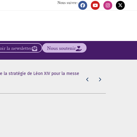
Nous suivre :
ir la newsletter
Nous soutenir
de la stratégie de Léon XIV pour la messe
[Scandale dan
même de la b
5 août 2026