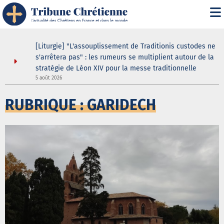
it" :
[Liturgie] "L'assouplissement de Traditionis custodes ne
n
s'arrêtera pas" : les rumeurs se multiplient autour de la
stratégie de Léon XIV pour la messe traditionnelle
5 août 2026
5
RUBRIQUE : GARIDECH