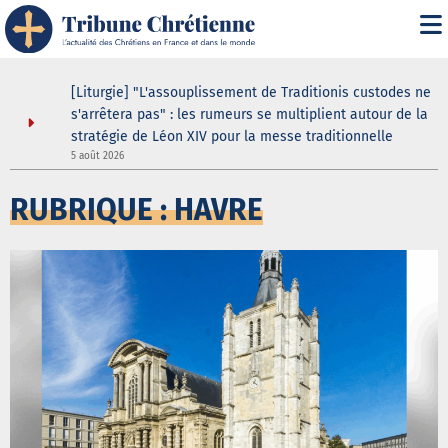
asilique
[Liturgie] "L'assouplissement de Traditionis custodes ne
andent
s'arrêtera pas" : les rumeurs se multiplient autour de la
ein même
stratégie de Léon XIV pour la messe traditionnelle
5 août 2026
3
RUBRIQUE : HAVRE