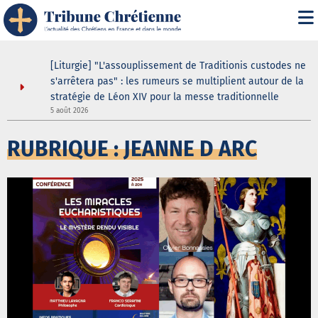
[Liturgie] "L'assouplissement de Traditionis custodes ne
s'arrêtera pas" : les rumeurs se multiplient autour de la
stratégie de Léon XIV pour la messe traditionnelle
5 août 2026
5
RUBRIQUE : JEANNE D ARC