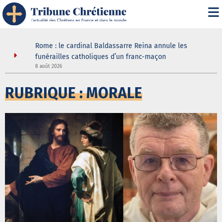
it" :
Rome : le cardinal Baldassarre Reina annule les
n
funérailles catholiques d’un franc-maçon
8 août 2026
5
RUBRIQUE : MORALE