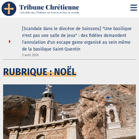
ustodes ne
[Scandale dans le diocèse de Soissons] "Une basilique
our de la
n'est pas une salle de jeux" : des fidèles demandent
elle
l'annulation d'un escape game organisé au sein même
de la basilique Saint-Quentin
7
5 août 2026
RUBRIQUE : NOËL