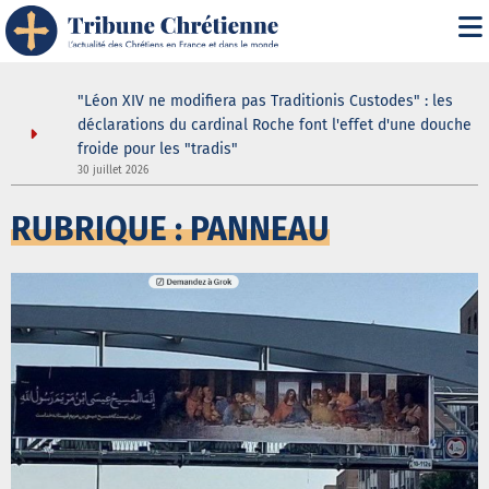
i" :
"Léon XIV ne modifiera pas Traditionis Custodes" : les
 de son
déclarations du cardinal Roche font l'effet d'une douche
froide pour les "tradis"
30 juillet 2026
3
RUBRIQUE : PANNEAU