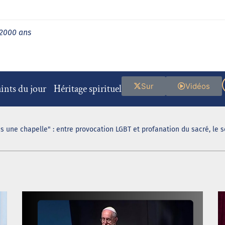
 2000 ans
Sur
Vidéos
ints du jour
Héritage spirituel
s une chapelle" : entre provocation LGBT et profanation du sacré, le 