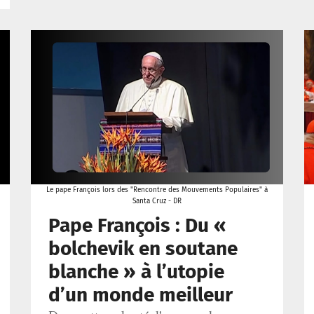
Le pape François lors des "Rencontre des Mouvements Populaires" à
Santa Cruz - DR
Pape François : Du «
bolchevik en soutane
blanche » à l’utopie
d’un monde meilleur