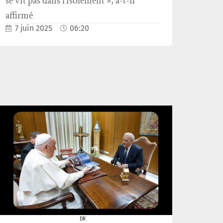
se vit pas dans l’isolement », a-t-il
affirmé
7 juin 2025
06:20
DR