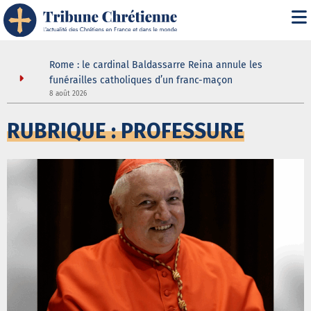
it" :
Rome : le cardinal Baldassarre Reina annule les
n
funérailles catholiques d’un franc-maçon
8 août 2026
5
RUBRIQUE : PROFESSURE