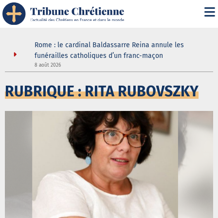
it" :
Rome : le cardinal Baldassarre Reina annule les
n
funérailles catholiques d’un franc-maçon
8 août 2026
5
RUBRIQUE : RITA RUBOVSZKY