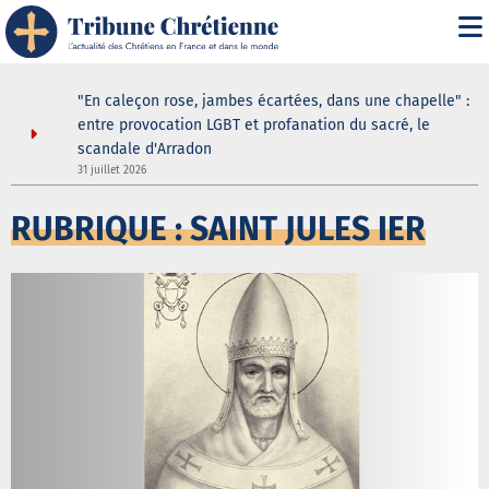
" : les
"En caleçon rose, jambes écartées, dans une chapelle" :
une douche
entre provocation LGBT et profanation du sacré, le
scandale d'Arradon
3
31 juillet 2026
RUBRIQUE : SAINT JULES IER