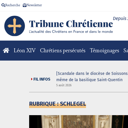
Recherche
Newsletter
Depuis
Léon XIV
Chrétiens persécutés
Témoignages
Sa
V pour la messe
[Scandale dans le diocèse de Soissons]
FIL INFOS
même de la basilique Saint-Quentin
5 août 2026
RUBRIQUE : SCHLEGEL