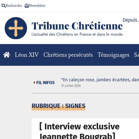
Recherche
Newsletter
Depuis
Léon XIV
Chrétiens persécutés
Témoignages
Sa
"En caleçon rose, jambes écartées, dan
FIL INFOS
31 juillet 2026
RUBRIQUE : SIGNES
[ Interview exclusive
Jeannette Bougrab]