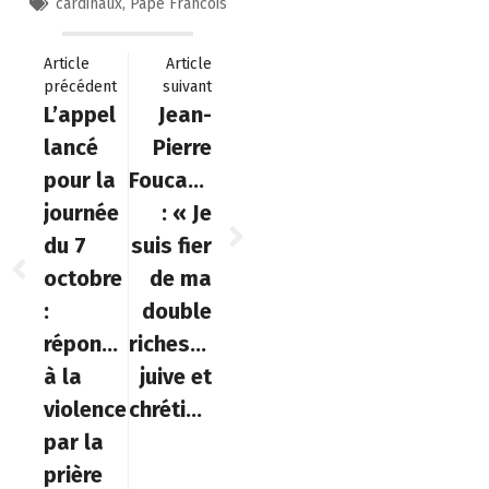
cardinaux
,
Pape Francois
Article
Article
précédent
suivant
L’appel
Jean-
lancé
Pierre
pour la
Foucault
journée
: « Je
du 7
suis fier
octobre
de ma
:
double
répondre
richesse
à la
juive et
violence
chrétienne »
par la
prière