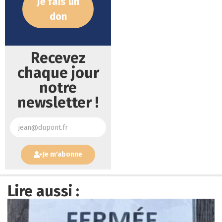
Je fais un
don
Recevez
chaque jour
notre
newsletter !
Je m'abonne
Lire aussi :