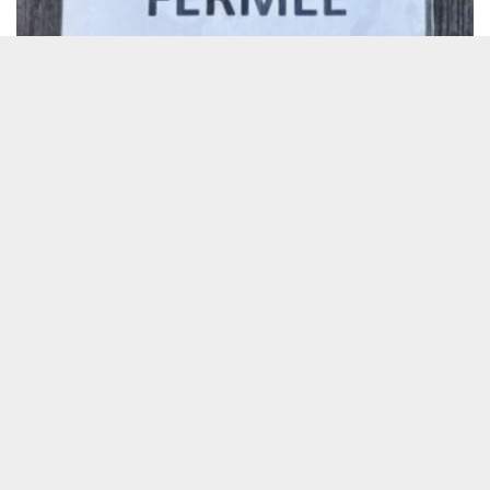
Pas de pause estivale pour les vols et les profanations dans
les églises de France
Tribune Chrétienne a besoin de vous !
Je fais un don
Qui sommes-nous ?
Recevoir la newsletter
Contacter
Politique de confidentialité
Mentions légales
Tribune Chrétienne
2026 Association La Petite Voie