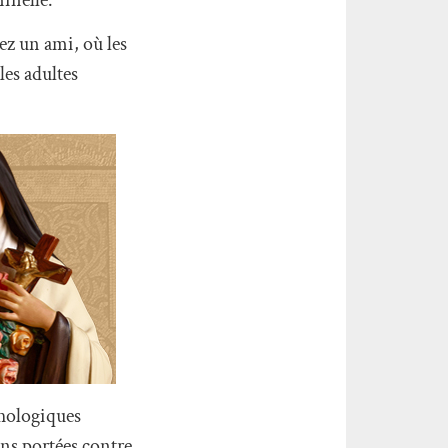
ez un ami, où les
les adultes
chologiques
ons portées contre