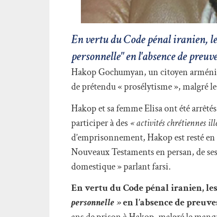
En vertu du Code pénal iranien, le
personnelle" en l'absence de preuv
Hakop Gochumyan, un citoyen arménien 
de prétendu « prosélytisme », malgré le
Hakop et sa femme Elisa ont été arrêtés
participer à des
« activités chrétiennes ill
d’emprisonnement, Hakop est resté en d
Nouveaux Testaments en persan, de ses v
domestique » parlant farsi.
En vertu du Code pénal iranien, le
personnelle »
en l’absence de preuve
ans de prison à Hakop, malgré le manqu