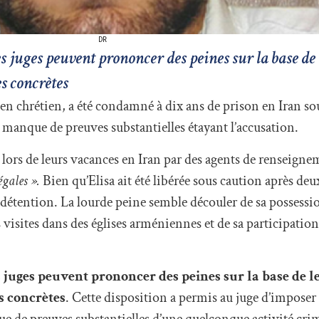
DR
s juges peuvent prononcer des peines sur la base de 
es concrètes
chrétien, a été condamné à dix ans de prison en Iran sou
 manque de preuves substantielles étayant l’accusation.
 lors de leurs vacances en Iran par des agents de renseigne
égales ».
Bien qu’Elisa ait été libérée sous caution après de
étention. La lourde peine semble découler de sa possessio
isites dans des églises arméniennes et de sa participation 
s juges peuvent prononcer des peines sur la base de 
s concrètes
. Cette disposition a permis au juge d’imposer
e de preuves substantielles d’une quelconque activité crim