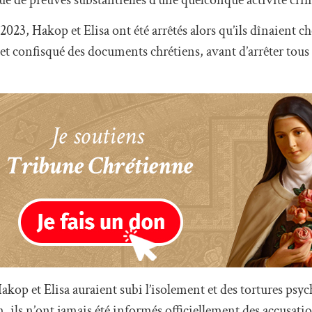
023, Hakop et Elisa ont été arrêtés alors qu’ils dînaient ch
et confisqué des documents chrétiens, avant d’arrêter tous 
akop et Elisa auraient subi l’isolement et des tortures psy
n, ils n’ont jamais été informés officiellement des accusati