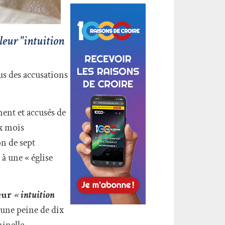
leur "intuition
s des accusations
ment et accusés de
ux mois
n de sept
à une « église
leur
« intuition
 une peine de dix
inelle.