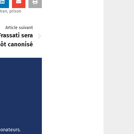
Iran
,
prison
Article suivant
Frassati sera
tôt canonisé
donateurs.