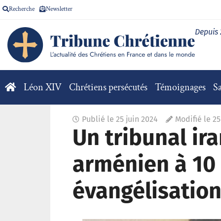
Recherche
Newsletter
Depuis
Léon XIV
Chrétiens persécutés
Témoignages
Sa
Publié le
25 juin 2024
Modifié le 25
Un tribunal ir
arménien à 10
évangélisatio