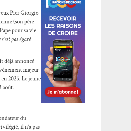
reux Pier Giorgio
lienne (son père
 Pape pour sa vie
 s’est pas égaré
ait déjà annoncé
t événement majeur
e en 2025. Le jeune
3 août.
 fondateur du
ilégié, il n’a pas