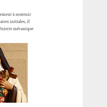
vement à soutenir
res initiales, il
génierie mécanique