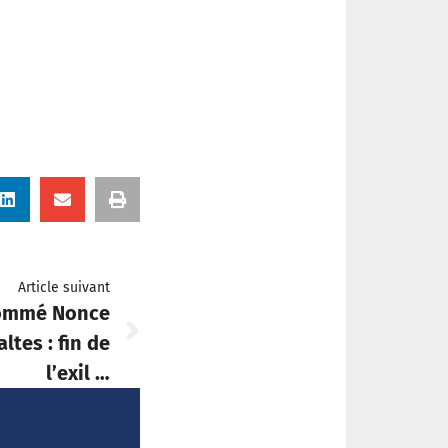
Article suivant
ommé Nonce
ltes : fin de
l’exil …