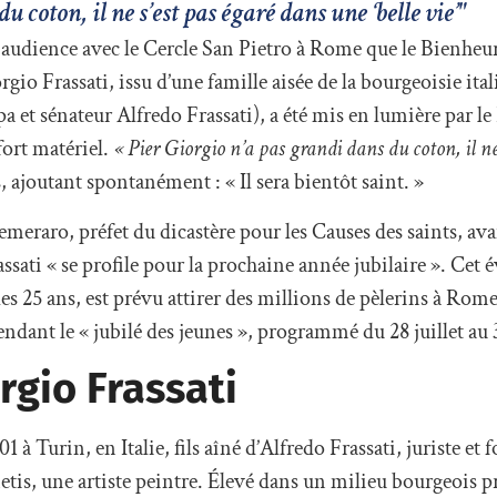
 coton, il ne s’est pas égaré dans une ‘belle vie’"
 audience avec le Cercle San Pietro à Rome que le Bienheu
rgio Frassati, issu d’une famille aisée de la bourgeoisie ita
a et sénateur Alfredo Frassati), a été mis en lumière par le
ort matériel.
« Pier Giorgio n’a pas grandi dans du coton, il ne
, ajoutant spontanément : « Il sera bientôt saint. »
Semeraro, préfet du dicastère pour les Causes des saints, av
ssati « se profile pour la prochaine année jubilaire ». Ce
 les 25 ans, est prévu attirer des millions de pèlerins à Rom
endant le « jubilé des jeunes », programmé du 28 juillet au 
rgio Frassati
01 à Turin, en Italie, fils aîné d’Alfredo Frassati, juriste et
is, une artiste peintre. Élevé dans un milieu bourgeois priv