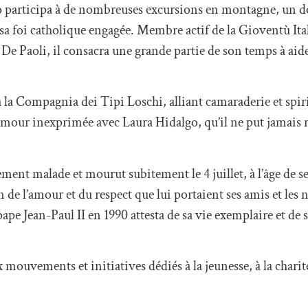
io participa à de nombreuses excursions en montagne, un d
 sa foi catholique engagée. Membre actif de la Gioventù It
De Paoli, il consacra une grande partie de son temps à aide
 la Compagnia dei Tipi Loschi, alliant camaraderie et spirit
mour inexprimée avec Laura Hidalgo, qu’il ne put jamais r
ent malade et mourut subitement le 4 juillet, à l’âge de s
 de l’amour et du respect que lui portaient ses amis et les n
 pape Jean-Paul II en 1990 attesta de sa vie exemplaire et de
ouvements et initiatives dédiés à la jeunesse, à la charité 