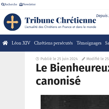
Recherche
Newsletter
Depuis
Léon XIV
Chrétiens persécutés
Témoignages
Sa
Publié le
25 juin 2024
Modifié le 2
Le Bienheureux
canonisé