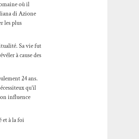
omaine où il
aliana di Azione
r les plus
ualité. Sa vie fut
évéler à cause des
eulement 24 ans.
écessiteux qu’il
 son influence
et à la foi