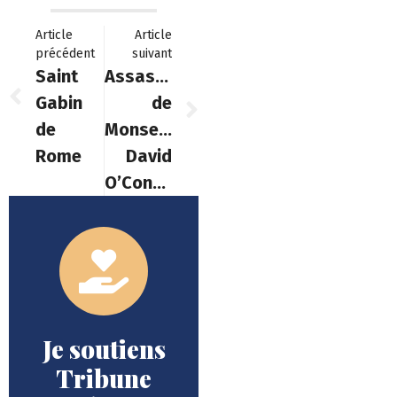
Article
Article
précédent
suivant
Saint
Assassinat
Gabin
de
de
Monseigneur
Rome
David
O’Connell
Je soutiens
Tribune