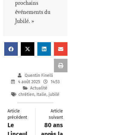
prochains
événements du
Jubilé. »
Quentin Finelli
4 août 2025
14:53
Actualité
chrétien
,
Italie
,
jubilé
Article
Article
précédent
suivant
Le
80 ans
Linceul
après la