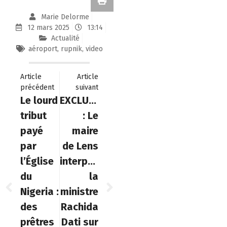
Marie Delorme
12 mars 2025
13:14
Actualité
aéroport
,
rupnik
,
video
Article
Article
précédent
suivant
Le lourd
EXCLUSIF
tribut
: Le
payé
maire
par
de Lens
l’Église
interpelle
du
la
Nigeria :
ministre
des
Rachida
prêtres
Dati sur