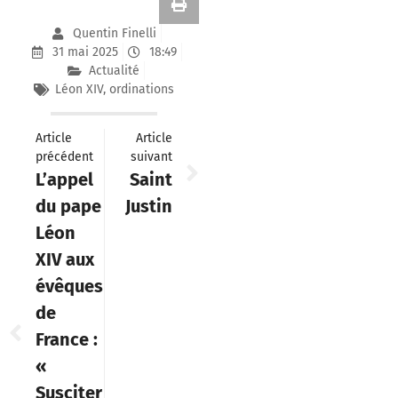
Quentin Finelli
31 mai 2025
18:49
Actualité
Léon XIV
,
ordinations
Article
Article
précédent
suivant
L’appel
Saint
du pape
Justin
Léon
XIV aux
évêques
de
France :
«
Susciter