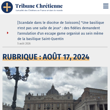
ustodes ne
[Scandale dans le diocèse de Soissons] "Une basilique
our de la
n'est pas une salle de jeux" : des fidèles demandent
elle
l'annulation d'un escape game organisé au sein même
de la basilique Saint-Quentin
3
5 août 2026
RUBRIQUE : AOÛT 17, 2024