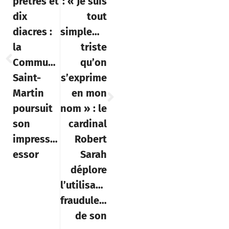
prêtres et
: « Je suis
dix
tout
diacres :
simplement
la
triste
Communauté
qu’on
Saint-
s’exprime
Martin
en mon
poursuit
nom » : le
son
cardinal
impressionnant
Robert
essor
Sarah
déplore
l’utilisation
frauduleuse
de son