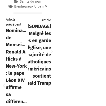
Saints du jour
Bienheureux Urbain V
Article
Article
précédent
[SONDAGE]
suivant
Nomination
Malgré les
de
mises en garde
Monseigneur
de l’Église, une
Ronald A.
majorité de
Hicks à
catholiques
New-York
américains
: le pape
soutient
Léon XIV
Donald Trump
affirme
sa
différence