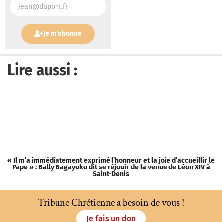
Je m'abonne
Lire aussi :
« Il m’a immédiatement exprimé l’honneur et la joie d’accueillir le
D
Pape » : Bally Bagayoko dit se réjouir de la venue de Léon XIV à
Saint-Denis
Tribune Chrétienne a besoin de vous !
Je fais un don