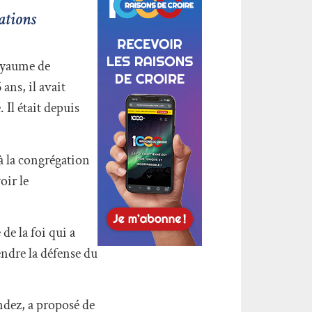
ations
oyaume de
ans, il avait
Il était depuis
 à la congrégation
oir le
de la foi qui a
endre la défense du
ndez, a proposé de