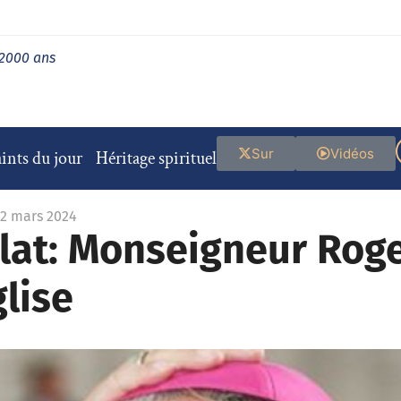
 2000 ans
Sur
Vidéos
ints du jour
Héritage spirituel
22 mars 2024
élat: Monseigneur Rog
glise