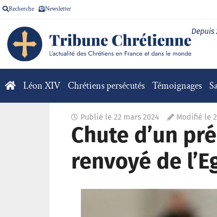
Recherche
Newsletter
Depuis
Léon XIV
Chrétiens persécutés
Témoignages
Sa
Publié le
22 mars 2024
Modifié le 
Chute d’un pr
renvoyé de l’E