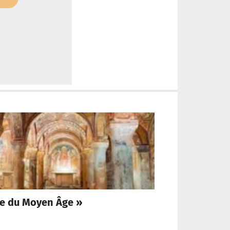
ne du Moyen Âge »
Le Vati