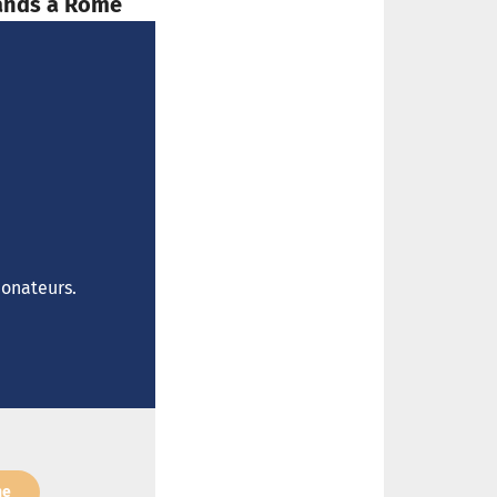
ands à Rome
donateurs.
ne