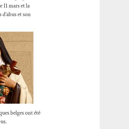
 11 mars et la
s d’abus et son
êques belges ont été
bus.