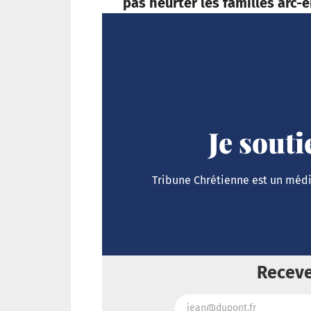
pas heurter les familles arc-e
Je sout
Tribune Chrétienne est un média
Receve