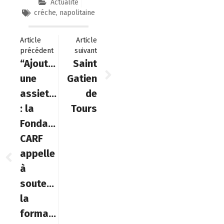
Actualité
créche
,
napolitaine
Article
Article
précédent
suivant
“Ajoutez
Saint
une
Gatien
assiette”
de
: la
Tours
Fondation
CARF
appelle
à
soutenir
la
formation