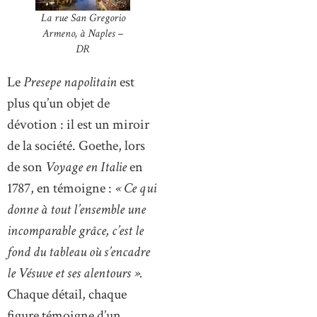
La rue San Gregorio
Armeno, à Naples –
DR
Le
Presepe napolitain
est
plus qu’un objet de
dévotion : il est un miroir
de la société. Goethe, lors
de son
Voyage en Italie
en
1787, en témoigne :
« Ce qui
donne à tout l’ensemble une
incomparable grâce, c’est le
fond du tableau où s’encadre
le Vésuve et ses alentours ».
Chaque détail, chaque
figure témoigne d’un