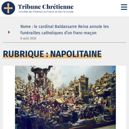
it" :
Rome : le cardinal Baldassarre Reina annule les
n
funérailles catholiques d’un franc-maçon
8 août 2026
5
RUBRIQUE : NAPOLITAINE