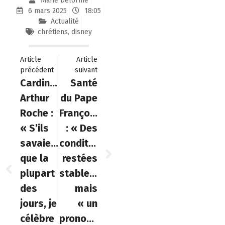
Marie Delorme
6 mars 2025
18:05
Actualité
chrétiens
,
disney
Article
Article
précédent
suivant
Cardinal
Santé
Arthur
du Pape
Roche :
François
« S’ils
: « Des
savaient
conditions
que la
restées
plupart
stables »,
des
mais
jours, je
« un
célèbre
pronostic