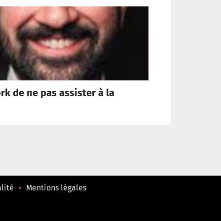
k de ne pas assister à la
De l’Évangile au
lité
Mentions légales