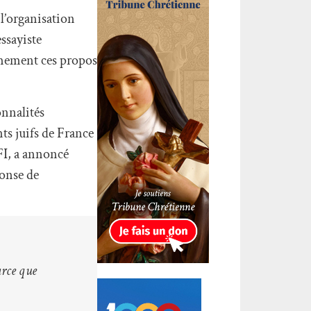
l’organisation
essayiste
rmement ces propos
onnalités
s juifs de France
FI, a annoncé
ponse de
arce que