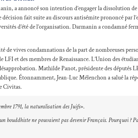
manin, a annoncé son intention d’engager la dissolution de 
e décision fait suite au discours antisémite prononcé par l’
iversités d’été de l’organisation. Darmanin a condamné fe
ité de vives condamnations de la part de nombreuses pers
e LFI et des membres de Renaissance. L’Union des étudiant
 désapprobation. Mathilde Panot, présidente des députés L
République. Étonnamment, Jean-Luc Mélenchon a salué la ré
e Civitas.
bre 1791, la naturalisation des Juifs
».
un bouddhiste ne pouvaient pas devenir Français. Pourquoi ? P