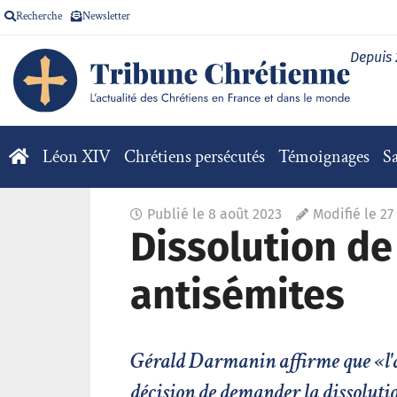
Recherche
Newsletter
Depuis
Léon XIV
Chrétiens persécutés
Témoignages
Sa
Publié le
8 août 2023
Modifié le 27
Dissolution de
antisémites
Gérald Darmanin affirme que «l'an
décision de demander la dissolutio