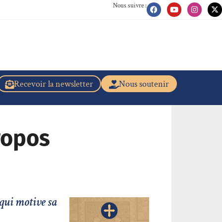
Nous suivre :
Recevoir la newsletter
Nous soutenir
ropos
qui motive sa