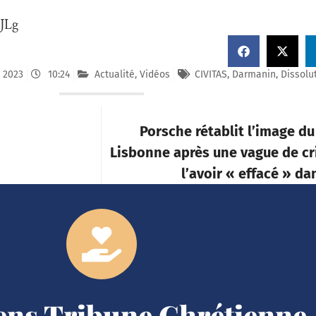
8JLg
 2023
10:24
Actualité
,
Vidéos
CIVITAS
,
Darmanin
,
Dissolu
Porsche rétablit l’image du
Lisbonne après une vague de cr
l’avoir « effacé » d
iens Tribune Chrétienne