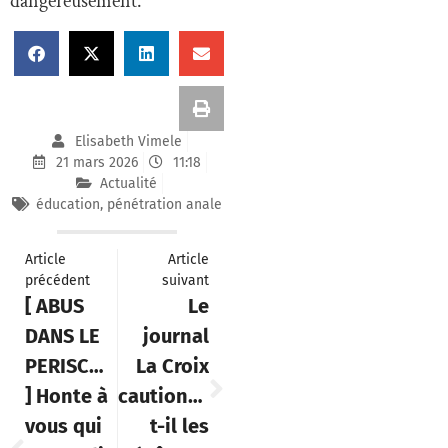
dangereusement.
Elisabeth Vimele
21 mars 2026
11:18
Actualité
éducation
,
pénétration anale
Article
Article
précédent
suivant
[ ABUS
Le
DANS LE
journal
PERISCOLAIRE
La Croix
] Honte à
cautionne-
vous qui
t-il les