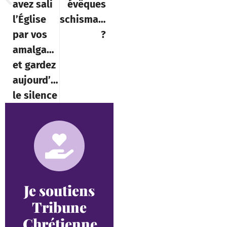
avez sali
évêques
l’Église
schismatiques
par vos
?
amalgames
et gardez
aujourd’hui
le silence
Je soutiens
Tribune
Chrétienne