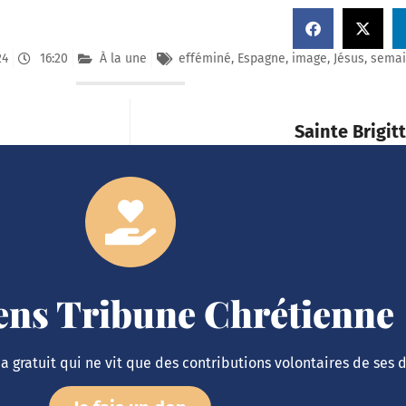
24
16:20
À la une
efféminé
,
Espagne
,
image
,
Jésus
,
semai
Sainte Brigit
iens Tribune Chrétienne
 gratuit qui ne vit que des contributions volontaires de ses 