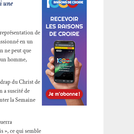
si une
 représentation de
passionné en un
on ne peut que
it un homme,
drap du Christ de
n a suscité de
senter la Semaine
querra
s », ce qui semble