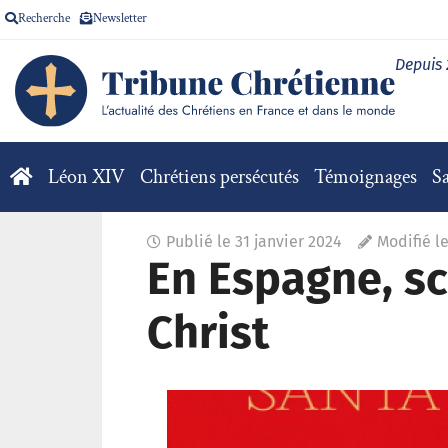
Recherche
Newsletter
Depuis
Léon XIV
Chrétiens persécutés
Témoignages
Sa
Publié le
31 janvier 2024
Modifié le
En Espagne, sc
Christ