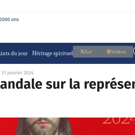
 2000 ans
Sur
Vidéos
ints du jour
Héritage spirituel
 31 janvier 2024
andale sur la représe