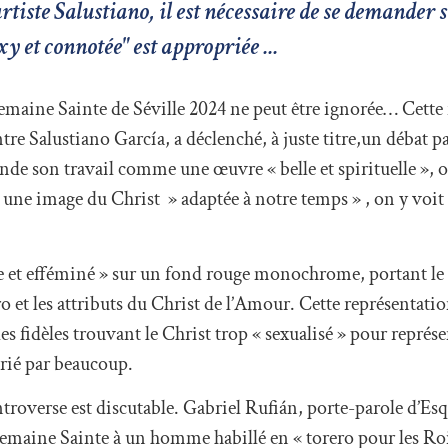
artiste Salustiano, il est nécessaire de se demander 
y et connotée" est appropriée ...
Semaine Sainte de Séville 2024 ne peut être ignorée… Cette
intre Salustiano García, a déclenché, à juste titre,un débat 
nde son travail comme une œuvre « belle et spirituelle », 
er une image du Christ » adaptée à notre temps » , on y vo
e et efféminé » sur un fond rouge monochrome, portant le 
 et les attributs du Christ de l’Amour. Cette représentatio
 les fidèles trouvant le Christ trop « sexualisé » pour repré
prié par beaucoup.
ntroverse est discutable. Gabriel Rufián, porte-parole d’Es
Semaine Sainte à un homme habillé en « torero pour les Roi