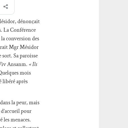
Mésidor, dénonçait
es. La Conférence
à la conversion des
arait Mgr Mésidor
 sort. Sa paroisse
e Viv Ansanm.
« Ils
. Quelques mois
é libéré après
 dans la peur, mais
 d’accueil pour
ré les menaces.