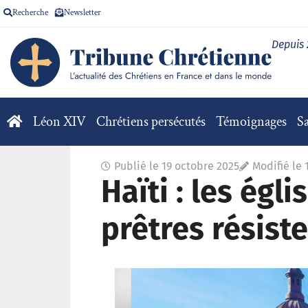
Recherche
Newsletter
Depuis
Léon XIV
Chrétiens persécutés
Témoignages
Sa
Publié le
19 octobre 2025
Modifié le 
Haïti : les égl
prêtres résist