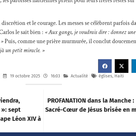
es paroisses haïtiennes prient pour leurs frères restés sur 
la discrétion et le courage. Les messes se célèbrent parfois 
Carlos le sait bien :
« Aux gangs, je voudrais dire : donnez une
. »
Puis, comme une prière murmurée, il conclut doucemen
jà un petit miracle. »
19 octobre 2025
16:03
Actualité
églises
,
Haiti
viendra,
PROFANATION dans la Manche : 
? »: sept
Sacré-Cœur de Jésus brisée en m
pape Léon XIV à