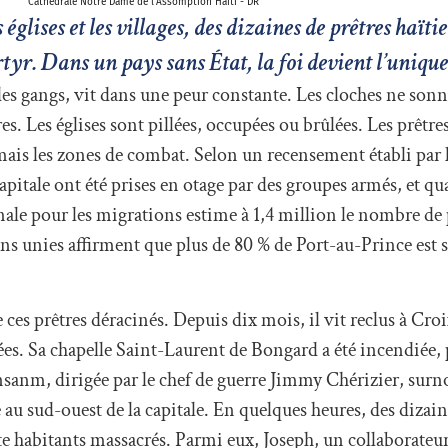
Cathédrale Notre Dame de l'Assomption Haiti - DR
églises et les villages, des dizaines de prêtres haïti
tyr. Dans un pays sans État, la foi devient l’uniqu
des gangs, vit dans une peur constante. Les cloches ne sonne
res. Les églises sont pillées, occupées ou brûlées. Les prêtr
ais les zones de combat. Selon un recensement établi par l
apitale ont été prises en otage par des groupes armés, et q
onale pour les migrations estime à 1,4 million le nombre de
ons unies affirment que plus de 80 % de Port-au-Prince est 
 ces prêtres déracinés. Depuis dix mois, il vit reclus à Cr
ées. Sa chapelle Saint-Laurent de Bongard a été incendiée,
Ansanm, dirigée par le chef de guerre Jimmy Chérizier, su
e au sud-ouest de la capitale. En quelques heures, des diza
te habitants massacrés. Parmi eux, Joseph, un collaborateu