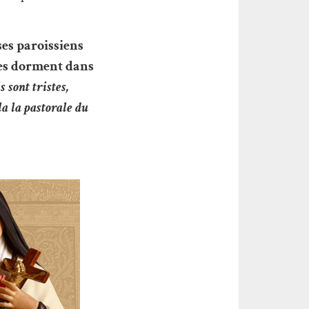
ses paroissiens
res dorment dans
 sont tristes,
la la pastorale du