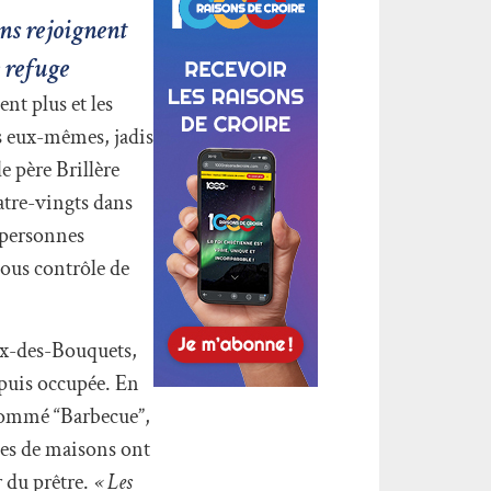
ens rejoignent
e refuge
nt plus et les
es eux-mêmes, jadis
e père Brillère
uatre-vingts dans
 personnes
sous contrôle de
oix-des-Bouquets,
 puis occupée. En
rnommé “Barbecue”,
ines de maisons ont
r du prêtre.
« Les