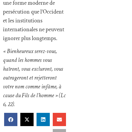
honteuse de la loi pour cibler
les minorités. »
Le KCBC a
réclamé une intervention
du Premier ministre
Narendra Modi :
« Le
gouvernement central ne peut
pas rester silencieux. La
démocratie et la liberté
religieuse sont en jeu. »
Cette affaire illustre une
fois de plus la fragilité de la
condition chrétienne dans
certaines régions de l’Inde.
Là où l’Église propose un