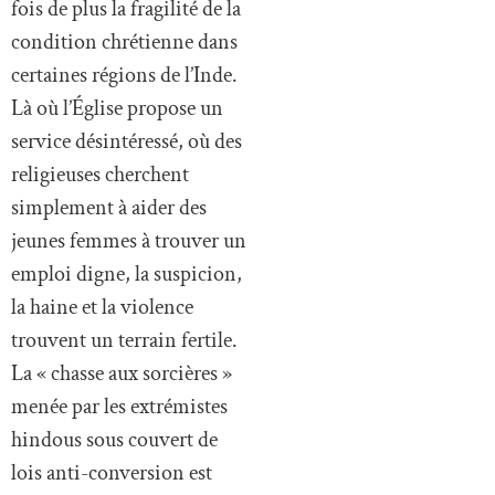
Plusieurs personnalités
politiques ont réagi
K.C. Venugopal, secrétaire
général du Congrès, a saisi
le ministre de l’Intérieur et
le chef du gouvernement de
Chhattisgarh :
« Lorsqu’un
consentement écrit est ignoré
et que la police agit sous
pression de groupes radicaux,
c’est l’État de droit qui
s’effondre. »
Le député John
Brittas (CPI-M) a dénoncé
une
« instrumentalisation