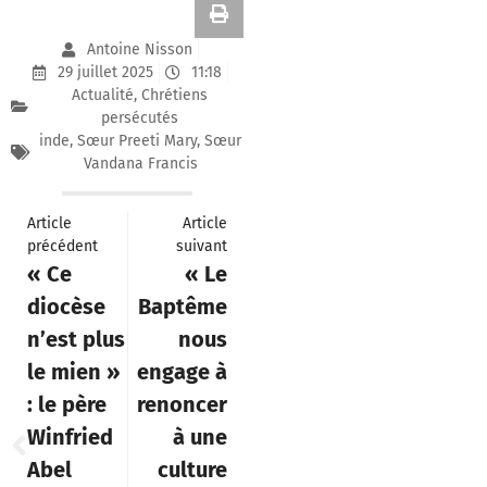
service désintéressé, où des
religieuses cherchent
simplement à aider des
jeunes femmes à trouver un
emploi digne, la suspicion,
la haine et la violence
trouvent un terrain fertile.
La « chasse aux sorcières »
menée par les extrémistes
hindous sous couvert de
lois anti-conversion est
une forme moderne de
persécution que l’Occident
et les institutions
internationales ne peuvent