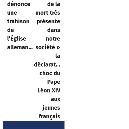
ignorer plus longtemps.
« Bienheureux serez-vous,
quand les hommes vous
haïront, vous excluront, vous
outrageront et rejetteront
votre nom comme infâme, à
cause du Fils de l’homme » (Lc
6, 22).
Antoine Nisson
29 juillet 2025
11:18
Actualité
,
Chrétiens
persécutés