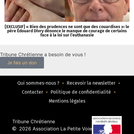
Je soutiens
Tribune
Chrétienne
Tribune Chrétienne
est un média
gratuit qui ne vit
que des
contributions
volontaires de ses
donateurs.
Je fais un
don
Recevez
chaque jour