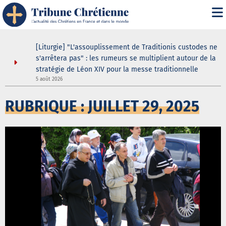
s
[Liturgie] "L'assouplissement de Traditionis custodes ne
s'arrêtera pas" : les rumeurs se multiplient autour de la
stratégie de Léon XIV pour la messe traditionnelle
5 août 2026
5
RUBRIQUE : JUILLET 29, 2025