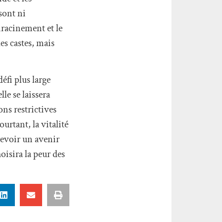
sont ni
enracinement et le
es castes, mais
éfi plus large
le se laissera
ns restrictives
urtant, la vitalité
revoir un avenir
hoisira la peur des