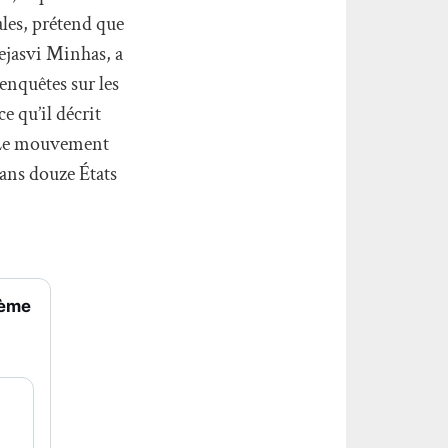
ales, prétend que
Tejasvi Minhas, a
nquêtes sur les
e qu’il décrit
. Le mouvement
dans douze États