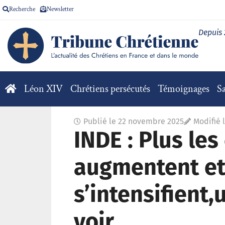
Recherche
Newsletter
Depuis
Léon XIV
Chrétiens persécutés
Témoignages
Sa
Publié le
22 novembre 2025
Modifié 
INDE : Plus le
augmentent et 
s’intensifient,
voir