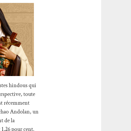
stes hindous qui
rspective, toute
 est récemment
achao Andolan, un
t de la
 1,26 pour cent.