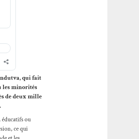
indutva, qui fait
ù les minorités
ès de deux mille
.
 éducatifs ou
sion, ce qui
de et les