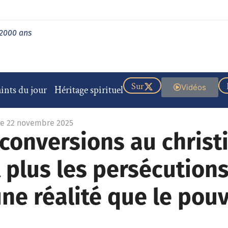
 2000 ans
Sur
Vidéos
ints du jour
Héritage spirituel
le 22 novembre 2025
s conversions au chris
plus les persécution
une réalité que le pou