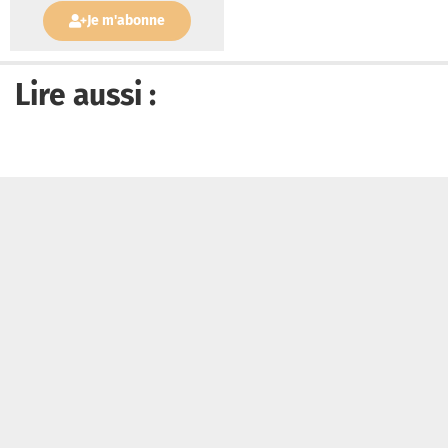
Je m'abonne
Lire aussi :
Le pape Léon XIV appelle « à ne pas nous enorgueillir face au
succès et à ne jamais nous surestimer »
Tribune Chrétienne a besoin de vous !
Je fais un don
Qui sommes-nous ?
Recevoir la newsletter
Contacter
Politique de confidentialité