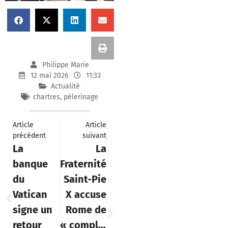
Philippe Marie
12 mai 2026
11:33
Actualité
chartres
,
pélerinage
Article
Article
précédent
suivant
La
La
banque
Fraternité
du
Saint-Pie
Vatican
X accuse
signe un
Rome de
retour
« complicité »