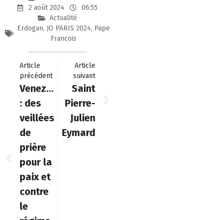
2 août 2024
06:55
Actualité
Erdogan
,
JO PARIS 2024
,
Pape
Francois
Article
Article
précédent
suivant
Venezuela
Saint
: des
Pierre-
veillées
Julien
de
Eymard
prière
pour la
paix et
contre
le