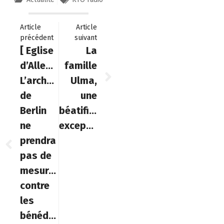
Article
Article
précédent
suivant
[ Eglise
La
d’Allemagne]
famille
L’archevêque
Ulma,
de
une
Berlin
béatification
ne
exceptionnelle
prendra
pas de
mesures
contre
les
bénédictions