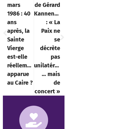
mars
de Gérard
1986 : 40
Kannengiesser
ans
: « La
après, la
Paix ne
Sainte
se
Vierge
décrète
est-elle
pas
réellement
unilatéralement,
apparue
… mais
au Caire ?
de
concert »