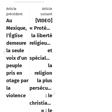
Article
Article
précédent
suivant
Au
[VIDEO]
Mexique,
« Protégeons
l’Église
la liberté
demeure
religieuse,
la seule
et
voix d’un
spécialement
peuple
la
pris en
religion
otage par
la plus
la
persécutée
violence
: le
christianisme
» : le