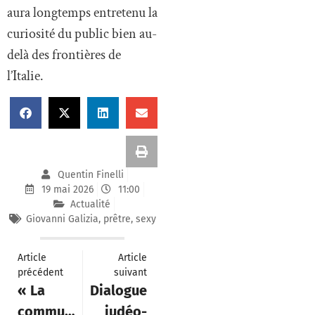
aura longtemps entretenu la
curiosité du public bien au-
delà des frontières de
l’Italie.
Quentin Finelli
19 mai 2026
11:00
Actualité
Giovanni Galizia
,
prêtre
,
sexy
Article
Article
précédent
suivant
« La
Dialogue
communauté
judéo-