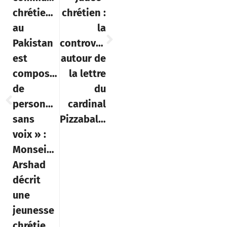
chrétienne
chrétien :
au
la
Pakistan
controverse
est
autour de
composée
la lettre
de
du
personnes
cardinal
sans
Pizzaballa
voix » :
Monseigneur
Arshad
décrit
une
jeunesse
chrétienne