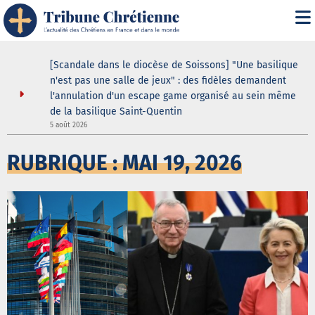
i" :
[Scandale dans le diocèse de Soissons] "Une basilique
 de son
n'est pas une salle de jeux" : des fidèles demandent
l'annulation d'un escape game organisé au sein même
de la basilique Saint-Quentin
5
5 août 2026
RUBRIQUE : MAI 19, 2026